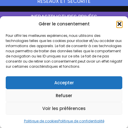
RÉSEAUX ET SÉCURITÉ
INFRASTRUCTURES PRIVÉES
Gérer le consentement
Pour offrir les meilleures expériences, nous utilisons des
Qui sommes nous ?
technologies telles que les cookies pour stocker et/ou accéder aux
informations des appareils. Le fait de consentir à ces technologies
Contactez-nous
nous permettra de traiter des données telles que le comportement
de navigation ou les ID uniques sur ce site. Le fait de ne pas
L'actualité
consentir ou de retirer son consentement peut avoir un effet négatif
Mentions Légales
sur certaines caractéristiques et fonctions.
Rejoignez-nous
Accepter
Refuser
Copyright © 2026 -
Politique de confidentialité
-
Voir les préférences
Politique en matière de cookies
-
Documentation
Politique de cookies
Politique de confidentialité