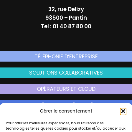
32, rue Delizy
93500 – Pantin
Tel : 01 40 87 80 00
TÉLÉPHONIE D’ENTREPRISE
SOLUTIONS COLLABORATIVES
OPÉRATEURS ET CLOUD
RÉSEAUX ET SÉCURITÉ
Gérer le consentement
INFRASTRUCTURES PRIVÉES
Pour offrir les meilleures expériences, nous utilisons des
technologies telles que les cookies pour stocker et/ou accéder aux