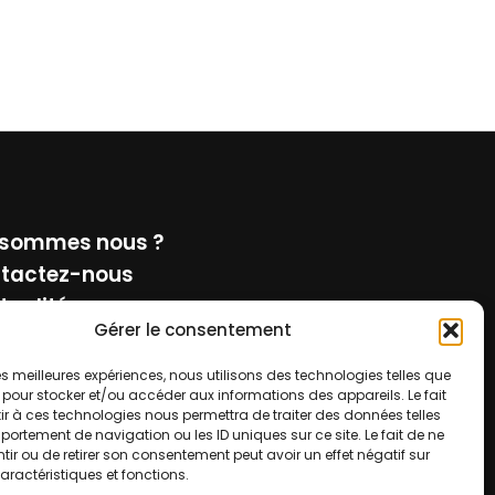
 sommes nous ?
tactez-nous
tualité
Gérer le consentement
tions Légales
 les meilleures expériences, nous utilisons des technologies telles que
oignez-nous
 pour stocker et/ou accéder aux informations des appareils. Le fait
r à ces technologies nous permettra de traiter des données telles
ortement de navigation ou les ID uniques sur ce site. Le fait de ne
ir ou de retirer son consentement peut avoir un effet négatif sur
aractéristiques et fonctions.