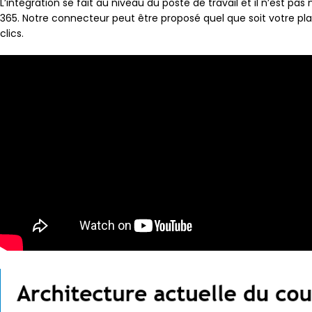
L’intégration se fait au niveau du poste de travail et il n’est p
365. Notre connecteur peut être proposé quel que soit votre p
clics.