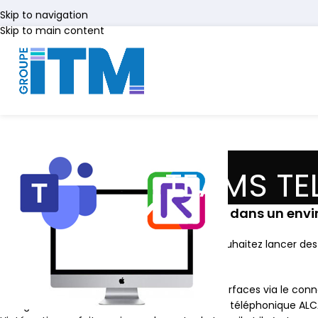
Skip to navigation
Skip to main content
TEAMS TE
Intégration de la solution Rainbow dans un env
Vous utilisez la solution Microsoft TEAMS et souhaitez lancer d
Lucent RAINBOW.
Vous pourrez désormais coupler vos deux interfaces via le conn
l’intégralité des fonctions de votre installation téléphonique A