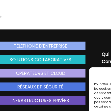
t
TÉLÉPHONIE D’ENTREPRISE
Qui
SOLUTIONS COLLABORATIVES
Con
L'ac
OPÉRATEURS ET CLOUD
Men
Pour offrir
RÉSEAUX ET SÉCURITÉ
Rej
les cookies
de consenti
que le comp
INFRASTRUCTURES PRIVÉES
pas consent
certaines c