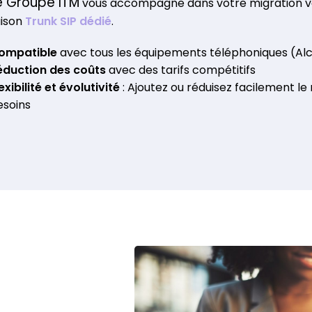
e Groupe ITM
vous accompagne dans votre migration vers
aison
Trunk SIP dédié
.
ompatible
avec tous les équipements téléphoniques (Alca
éduction des coûts
avec des tarifs compétitifs
exibilité et évolutivité
: Ajoutez ou réduisez facilement l
esoins