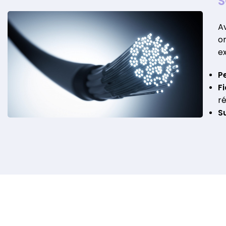
S
Av
o
e
P
F
ré
S
EN SAVOIR PLUS