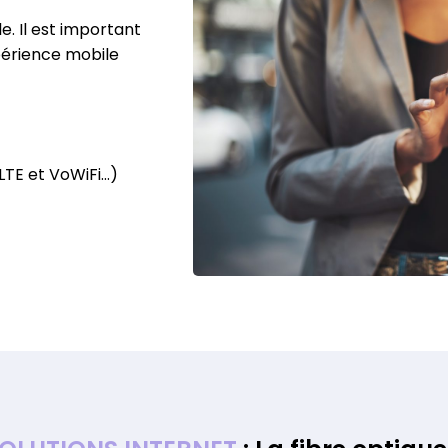
le
. Il est important
xpérience mobile
LTE et VoWiFi…)
E N SAVOIR PLUS