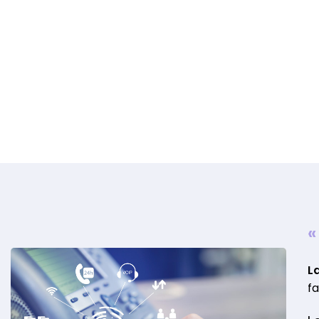
«
L
f