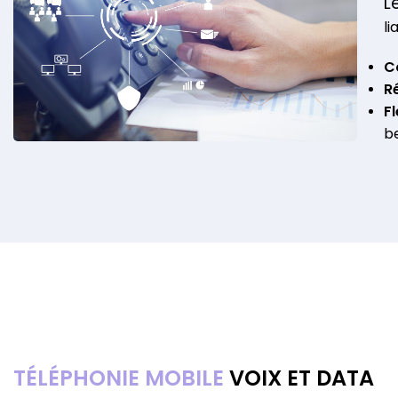
L
li
C
R
Fl
b
EN SAVOIR PLUS
TÉLÉPHONIE MOBILE
VOIX ET DATA