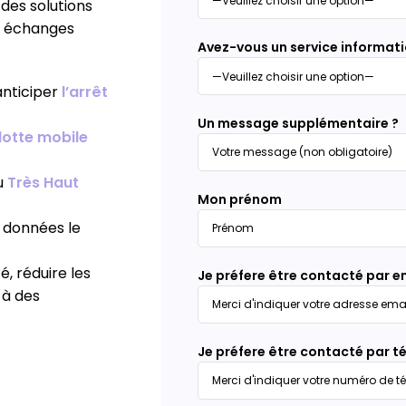
des solutions
os échanges
Avez-vous un service informati
anticiper
l’arrêt
Un message supplémentaire ?
lotte mobile
au
Très Haut
Mon prénom
s données le
é, réduire les
Je préfere être contacté par e
 à des
Je préfere être contacté par t