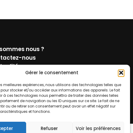
 sommes nous ?
tactez-nous
tualité
Gérer le consentement
tions Légales
 les meilleures expériences, nous utilisons des technologies telles que
oignez-nous
 pour stocker et/ou accéder aux informations des appareils. Le fait
r à ces technologies nous permettra de traiter des données telles
ortement de navigation ou les ID uniques sur ce site. Le fait de ne
ir ou de retirer son consentement peut avoir un effet négatif sur
aractéristiques et fonctions.
cepter
Refuser
Voir les préférences