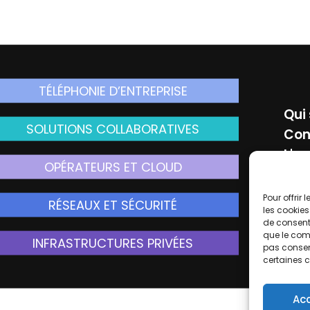
TÉLÉPHONIE D’ENTREPRISE
Qui
SOLUTIONS COLLABORATIVES
Con
L'ac
OPÉRATEURS ET CLOUD
Men
Pour offrir
RÉSEAUX ET SÉCURITÉ
Rej
les cookies
de consenti
que le comp
INFRASTRUCTURES PRIVÉES
pas consent
certaines c
Ac