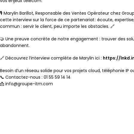
vos enjeux télécom.
🎙
Marylin Barillot
, Responsable des Ventes Opérateur chez Group
cette interview sur la force de ce partenariat : écoute, expertise
commun : servir le client, peu importe les obstacles. 🔗
🤝 Une preuve concrète de notre engagement : trouver des solut
abandonnent.
🔗 Découvrez l’interview complète de Marylin ici :
https://lnkd.
Besoin d’un réseau solide pour vos projets cloud, téléphonie IP ou
📞 Contactez-nous : 01 55 59 14 14
📩
info@groupe-itm.com