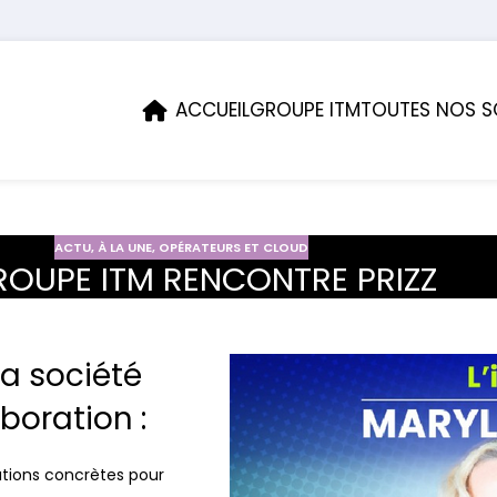
ACCUEIL
GROUPE ITM
TOUTES NOS S
ACTU
,
À LA UNE
,
OPÉRATEURS ET CLOUD
ROUPE ITM RENCONTRE PRIZZ
a société
aboration :
lutions concrètes pour