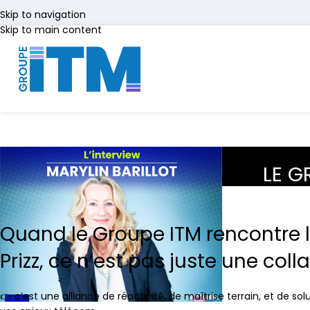
Skip to navigation
Skip to main content
LE G
Quand le
Groupe ITM
rencontre l
Prizz
, ce n’est pas juste une coll
👉 c’est une alliance de réactivité, de maîtrise terrain, et de so