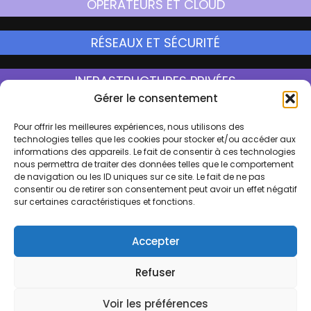
OPÉRATEURS ET CLOUD
RÉSEAUX ET SÉCURITÉ
INFRASTRUCTURES PRIVÉES
Gérer le consentement
Pour offrir les meilleures expériences, nous utilisons des
Qui sommes nous ?
technologies telles que les cookies pour stocker et/ou accéder aux
informations des appareils. Le fait de consentir à ces technologies
Contactez-nous
nous permettra de traiter des données telles que le comportement
de navigation ou les ID uniques sur ce site. Le fait de ne pas
L'actualité
consentir ou de retirer son consentement peut avoir un effet négatif
Mentions Légales
sur certaines caractéristiques et fonctions.
Rejoignez-nous
Accepter
Refuser
Copyright © 2026 -
Politique de confidentialité
-
Voir les préférences