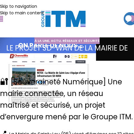
Skip to navigation
Skip to main content
À LA UNE
,
ACTU
,
RÉSEAUX ET SÉCURITÉ
LE PROJET SD-WAN DE LA MAIRIE DE
SAINT-LEU
🔐
[Souveraineté Numérique] Une
mairie connectée, un réseau
maîtrisé et sécurisé, un projet
d’envergure mené par le Groupe ITM.
📍